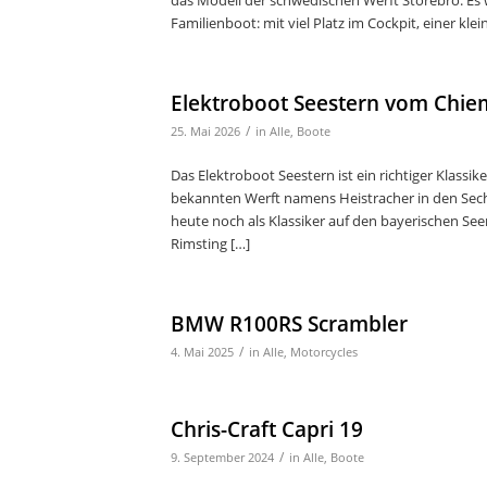
das Modell der schwedischen Werft Storebro. Es w
Familienboot: mit viel Platz im Cockpit, einer kl
Elektroboot Seestern vom Chie
/
25. Mai 2026
in
Alle
,
Boote
Das Elektroboot Seestern ist ein richtiger Klass
bekannten Werft namens Heistracher in den Sech
heute noch als Klassiker auf den bayerischen Seen
Rimsting […]
BMW R100RS Scrambler
/
4. Mai 2025
in
Alle
,
Motorcycles
Chris-Craft Capri 19
/
9. September 2024
in
Alle
,
Boote