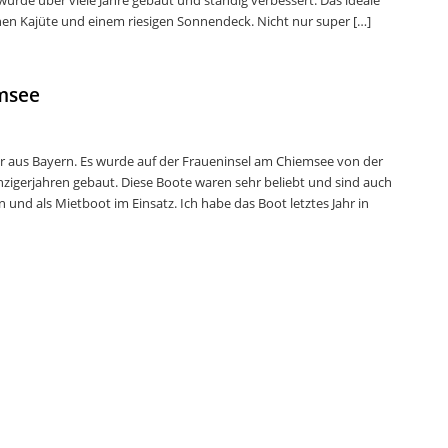
urde über viele Jahre gebaut und ständig verbessert. Das ideale
einen Kajüte und einem riesigen Sonnendeck. Nicht nur super […]
msee
iker aus Bayern. Es wurde auf der Fraueninsel am Chiemsee von der
zigerjahren gebaut. Diese Boote waren sehr beliebt und sind auch
 und als Mietboot im Einsatz. Ich habe das Boot letztes Jahr in