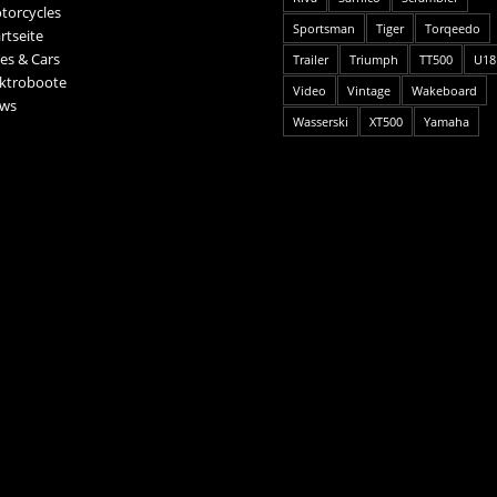
torcycles
Sportsman
Tiger
Torqeedo
rtseite
es & Cars
Trailer
Triumph
TT500
U18
ektroboote
Video
Vintage
Wakeboard
ws
Wasserski
XT500
Yamaha