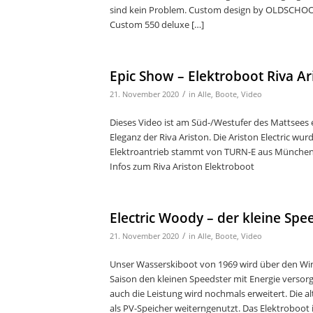
sind kein Problem. Custom design by OLDSCHOOL
Custom 550 deluxe […]
Epic Show – Elektroboot Riva Ar
/
21. November 2020
in
Alle
,
Boote
,
Video
Dieses Video ist am Süd-/Westufer des Mattsees 
Eleganz der Riva Ariston. Die Ariston Electric w
Elektroantrieb stammt von TURN-E aus München
Infos zum Riva Ariston Elektroboot
Electric Woody – der kleine Spe
/
21. November 2020
in
Alle
,
Boote
,
Video
Unser Wasserskiboot von 1969 wird über den Win
Saison den kleinen Speedster mit Energie versor
auch die Leistung wird nochmals erweitert. Die 
als PV-Speicher weiterngenutzt. Das Elektroboot i