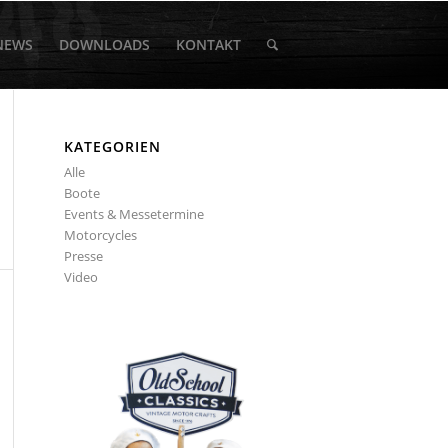
NEWS
DOWNLOADS
KONTAKT
KATEGORIEN
Alle
Boote
Events & Messetermine
Motorcycles
Presse
Video