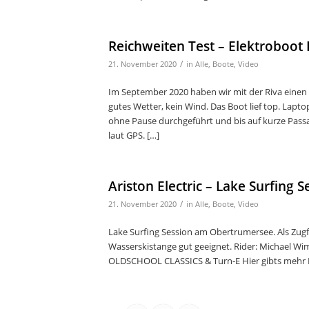
Reichweiten Test – Elektroboot 
/
21. November 2020
in
Alle
,
Boote
,
Video
Im September 2020 haben wir mit der Riva einen
gutes Wetter, kein Wind. Das Boot lief top. Lap
ohne Pause durchgeführt und bis auf kurze Passa
laut GPS. […]
Ariston Electric – Lake Surfing S
/
21. November 2020
in
Alle
,
Boote
,
Video
Lake Surfing Session am Obertrumersee. Als Zugfa
Wasserskistange gut geeignet. Rider: Michael W
OLDSCHOOL CLASSICS & Turn-E Hier gibts mehr I