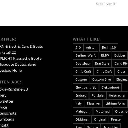
Seite 1 von 3
ARTNER:
WHAT I LIKE:
N-E Electric Cars & Boats
510
Ariston
Berlin 5.0
rkstatt22
Berliner Werft
BMW
Bobber
PLICHT Klassische Boote
Bootsbau
Brat Style
Carlo Riv
dieboote Deutschland
otsbau Höfle
Chris-Craft
Chris Craft
Cross
Custom
Custom Bike
Eleganz
ITEN ABC:
Elektroantrieb
Elektroboot
okie-Richtline-EU
lery
Enduro
For Sale
Heistracher
wsletter
Italy
Klassiker
Lithium Akku
vice
Mahagoni
Motorrad
Oldscho
tenschutz
wnloads
Oldtimer
Original
Presse
ntakt
Riva
Sarnico
Scrambler