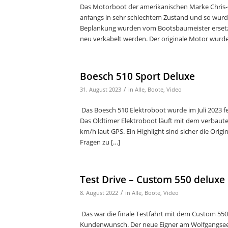
Das Motorboot der amerikanischen Marke Chris-Cr
anfangs in sehr schlechtem Zustand und so wurd
Beplankung wurden vom Bootsbaumeister ersetzt
neu verkabelt werden. Der originale Motor wurde 
Boesch 510 Sport Deluxe
/
31. August 2023
in
Alle
,
Boote
,
Video
Das Boesch 510 Elektroboot wurde im Juli 2023 f
Das Oldtimer Elektroboot läuft mit dem verbauten
km/h laut GPS. Ein Highlight sind sicher die Orig
Fragen zu […]
Test Drive – Custom 550 deluxe
/
8. August 2022
in
Alle
,
Boote
,
Video
Das war die finale Testfahrt mit dem Custom 550
Kundenwunsch. Der neue Eigner am Wolfgangsee is