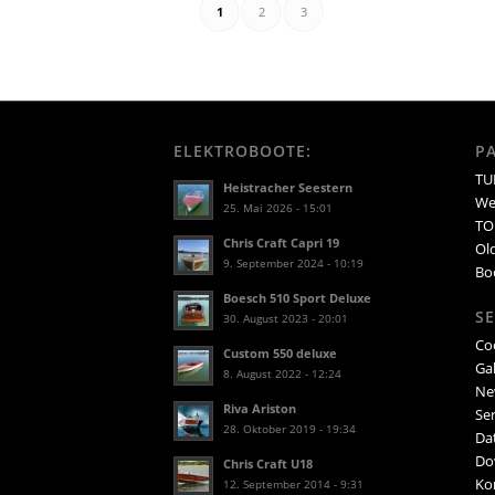
1
2
3
ELEKTROBOOTE:
P
TUR
Heistracher Seestern
We
25. Mai 2026 - 15:01
TO
Chris Craft Capri 19
Ol
9. September 2024 - 10:19
Bo
Boesch 510 Sport Deluxe
SE
30. August 2023 - 20:01
Co
Custom 550 deluxe
Gal
8. August 2022 - 12:24
Ne
Riva Ariston
Ser
28. Oktober 2019 - 19:34
Da
Do
Chris Craft U18
Ko
12. September 2014 - 9:31