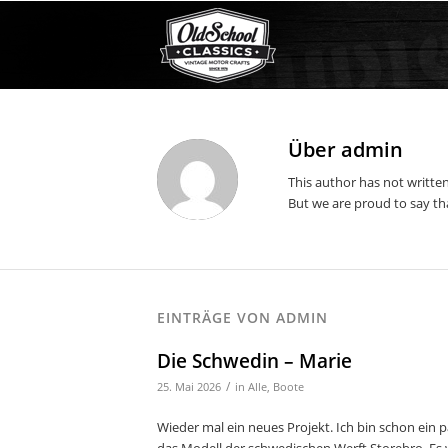
Über
admin
This author has not written
But we are proud to say t
EINTRÄGE VON ADMIN
Die Schwedin – Marie
/
25. Mai 2026
in
Alle
,
Boote
Wieder mal ein neues Projekt. Ich bin schon ein p