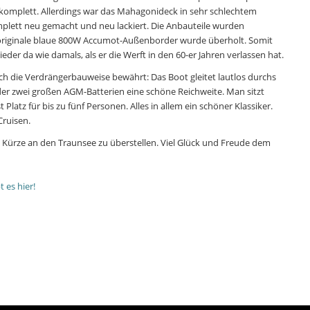
komplett. Allerdings war das Mahagonideck in sehr schlechtem
plett neu gemacht und neu lackiert. Die Anbauteile wurden
 originale blaue 800W Accumot-Außenborder wurde überholt. Somit
eder da wie damals, als er die Werft in den 60-er Jahren verlassen hat.
sich die Verdrängerbauweise bewährt: Das Boot gleitet lautlos durchs
er zwei großen AGM-Batterien eine schöne Reichweite. Man sitzt
 Platz für bis zu fünf Personen. Alles in allem ein schöner Klassiker.
Cruisen.
n Kürze an den Traunsee zu überstellen. Viel Glück und Freude dem
 es hier!