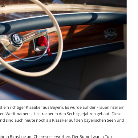
t ein richtiger Klassiker aus Bayern. Es wurde auf der Fraueninsel am
n Werft namens Heistracher in den Sechzigerjahren gebaut. Diese
nd sind auch heute noch als Klassiker auf den bayerischen Seen und
Jahr in Rimsting am Chiemsee erworben. Der Rumpf war in Top-