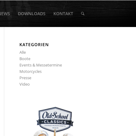
NEWS
DOWNLOADS
KONTAKT
KATEGORIEN
Alle
Boote
Events & Messetermine
Motorcycles
Presse
Video