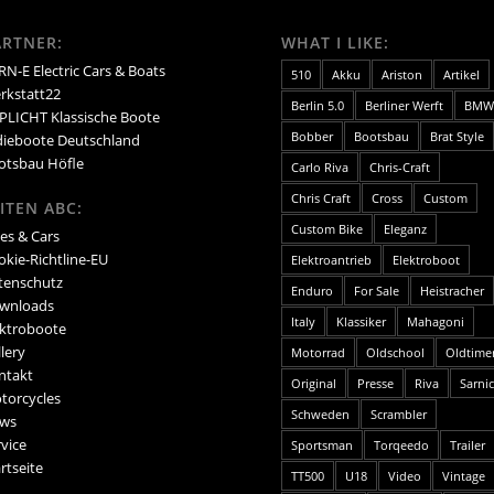
ARTNER:
WHAT I LIKE:
N-E Electric Cars & Boats
510
Akku
Ariston
Artikel
rkstatt22
Berlin 5.0
Berliner Werft
BMW
PLICHT Klassische Boote
Bobber
Bootsbau
Brat Style
dieboote Deutschland
otsbau Höfle
Carlo Riva
Chris-Craft
Chris Craft
Cross
Custom
ITEN ABC:
Custom Bike
Eleganz
es & Cars
okie-Richtline-EU
Elektroantrieb
Elektroboot
tenschutz
Enduro
For Sale
Heistracher
wnloads
Italy
Klassiker
Mahagoni
ektroboote
lery
Motorrad
Oldschool
Oldtime
ntakt
Original
Presse
Riva
Sarni
torcycles
Schweden
Scrambler
ws
vice
Sportsman
Torqeedo
Trailer
rtseite
TT500
U18
Video
Vintage