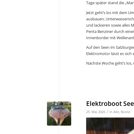
Tage später stand die „Mari
Jetzt geht’s los mit dem U
ausbauen, Unterwasserschi
und lackieren sowie alles 
Penta Benziner durch einen
Innenborder mit Wellenanl
Auf den Seen im Salzburge
Elektromotor lässt es sich 
Nächste Woche geht’s los, w
Elektroboot Se
/
25. Mai 2026
in
Alle
,
Boote