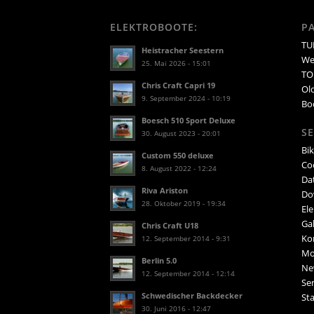
ELEKTROBOOTE:
P
TUR
Heistracher Seestern
We
25. Mai 2026 - 15:01
TO
Chris Craft Capri 19
Ol
9. September 2024 - 10:19
Bo
Boesch 510 Sport Deluxe
SE
30. August 2023 - 20:01
Bik
Custom 550 deluxe
Co
8. August 2022 - 12:24
Da
Riva Ariston
Do
28. Oktober 2019 - 19:34
El
Gal
Chris Craft U18
Ko
12. September 2014 - 9:31
Mo
Berlin 5.0
Ne
12. September 2014 - 12:14
Ser
Schwedischer Backdecker
Sta
30. Juni 2016 - 12:47