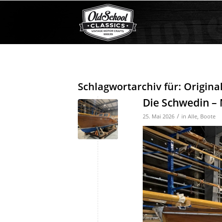
Schlagwortarchiv für:
Origina
Die Schwedin – 
/
25. Mai 2026
in
Alle
,
Boote